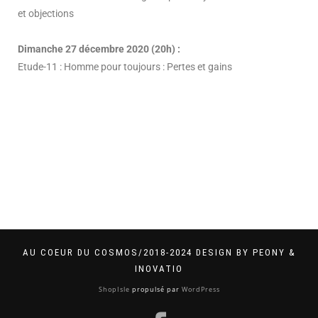
et objections
Dimanche 27 décembre 2020 (20h) :
Etude-11 : Homme pour toujours : Pertes et gains
AU COEUR DU COSMOS/2018-2024 DESIGN BY PEONY &
INOVATIO
ShopIsle
propulsé par
WordPress