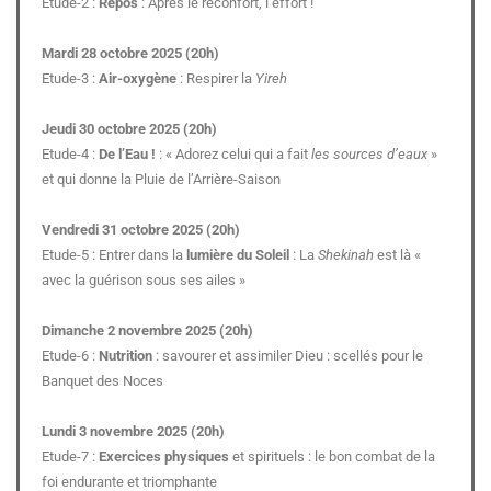
Etude-2 :
Repos
: Après le réconfort, l’effort !
Mardi 28 octobre 2025 (20h)
Etude-3 :
Air-oxygène
: Respirer la
Yireh
Jeudi 30 octobre 2025 (20h)
Etude-4 :
De l’Eau !
: « Adorez celui qui a fait
les sources d’eaux
»
et qui donne la Pluie de l’Arrière-Saison
Vendredi 31 octobre 2025 (20h)
Etude-5 : Entrer dans la
lumière du Soleil
: La
Shekinah
est là «
avec la guérison sous ses ailes »
Dimanche 2 novembre 2025 (20h)
Etude-6 :
Nutrition
: savourer et assimiler Dieu : scellés pour le
Banquet des Noces
Lundi 3 novembre 2025 (20h)
Etude-7 :
Exercices physiques
et spirituels : le bon combat de la
foi endurante et triomphante