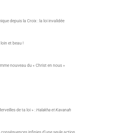
e depuis la Croix : la loi invalidée
loin et beau !
omme nouveau du « Christ en nous »
veilles de ta loi » :
Halakha et Kavanah
t conséquences infinies d’une seule action