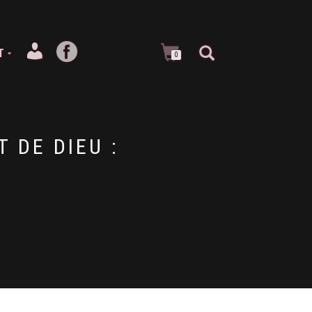
T
0
 DE DIEU :