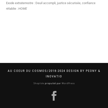
Exode extraterrestre : Deuil accompli, justice sécurisée, confiance
rétablie :
HOME
AU COEUR DU COSMOS/2018-2024 DESIGN BY PEONY &
INOVATIO
ShopIsle
propulsé par
WordPress