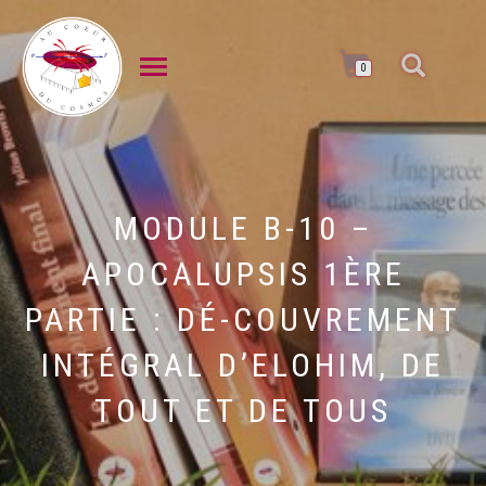
DÉPLIER LA NAVIGATION
0
MODULE B-10 –
APOCALUPSIS 1ÈRE
PARTIE : DÉ-COUVREMENT
INTÉGRAL D’ELOHIM, DE
TOUT ET DE TOUS