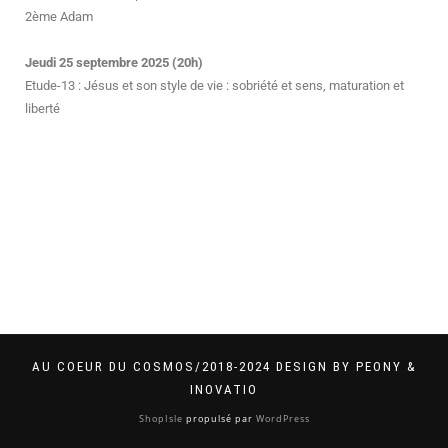
2
ème
Adam
Jeudi 25 septembre 2025 (20h)
Etude-13 : Jésus et son style de vie : sobriété et sens, maturation et
liberté
AU COEUR DU COSMOS/2018-2024 DESIGN BY PEONY &
INOVATIO
ShopIsle
propulsé par
WordPress