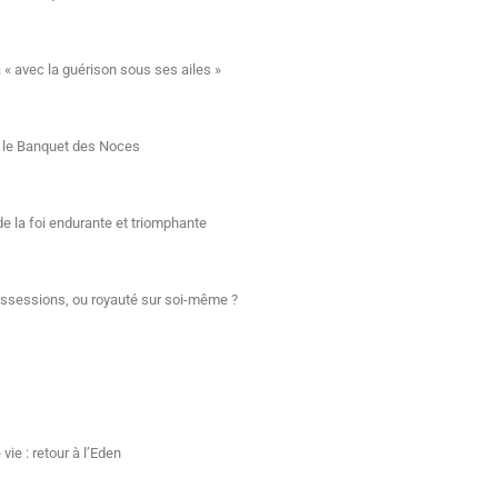
à « avec la guérison sous ses ailes »
ur le Banquet des Noces
de la foi endurante et triomphante
ossessions, ou royauté sur soi-même ?
vie : retour à l’Eden