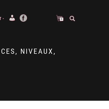
T
0
RCES, NIVEAUX,