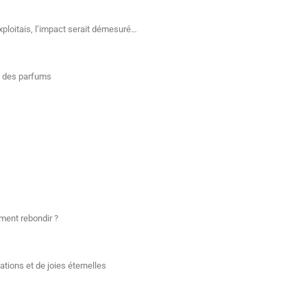
exploitais, l’impact serait démesuré…
tel des parfums
mment rebondir ?
ations et de joies éternelles