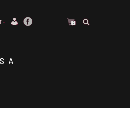
T
0
S A