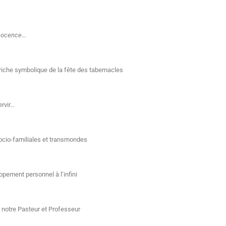
nocence
…
 riche symbolique de la fête des tabernacles
ervir…
cio-familiales et transmondes
ppement personnel à l’infini
im notre Pasteur et Professeur