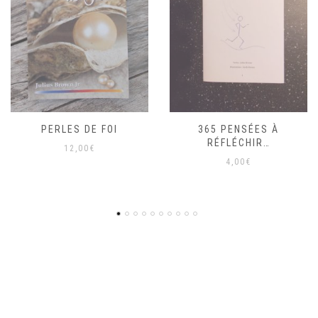
365 PENSÉES À
LE RÉVOLUTIONNAIRE :
RÉFLÉCHIR…
L’ACTUALITÉ BRÛLANTE
DES NEUF BÉATITUDES
4,00
€
18,50
€