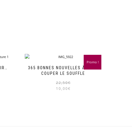
Promo !
HIR…
365 BONNES NOUVELLES À VOUS
COUPER LE SOUFFLE
22,50
€
10,00
€