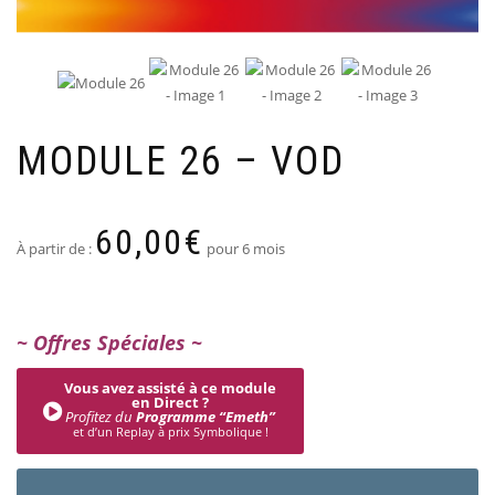
MODULE 26 – VOD
60,00
€
À partir de :
pour 6 mois
~ Offres Spéciales ~
Vous avez assisté à ce module
en Direct ?
Profitez du
Programme “Emeth”
et d’un Replay à prix Symbolique !