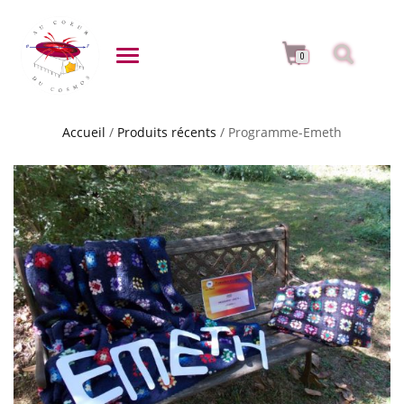
DÉPLIER LA NAVIGATION
0
Accueil
/
Produits récents
/ Programme-Emeth