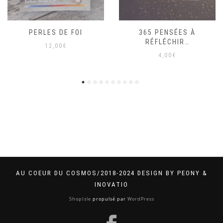
PERLES DE FOI
365 PENSÉES À
RÉFLÉCHIR…
12,00
€
4,00
€
AU COEUR DU COSMOS/2018-2024 DESIGN BY PEONY &
INOVATIO
ShopIsle
propulsé par
WordPress