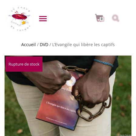
DÉPLIER LA NAVIGATION
0
Accueil
/
DVD
/ L’Evangile qui libère les captifs
Rupture de stock