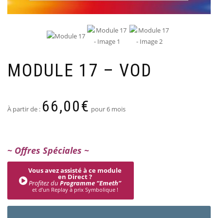
MODULE 17 – VOD
66,00
€
À partir de :
pour 6 mois
~ Offres Spéciales ~
Vous avez assisté à ce module
en Direct ?
Profitez du
Programme “Emeth”
et d’un Replay à prix Symbolique !