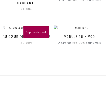
48,00
€
À partir de :
pour 6 mois
CACHANT…
24,00
€
Rupture de stock
AU CŒUR DE L’ADVENTISME
MODULE 15 – VOD
32,00
€
66,00
€
À partir de :
pour 6 mois