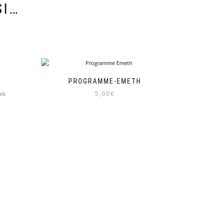
SI…
PROGRAMME-EMETH
5,00
€
is