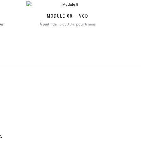
MODULE 08 – VOD
66,00
€
is
À partir de :
pour 6 mois
e.