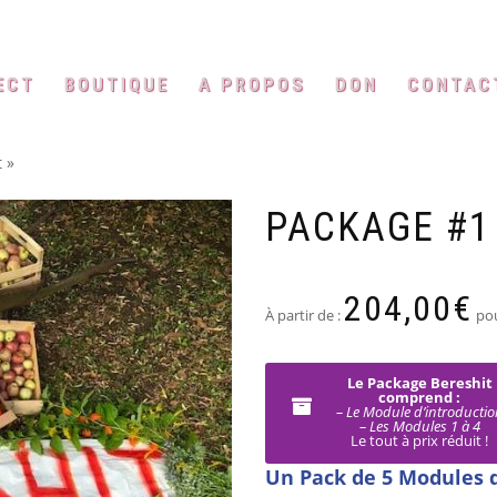
ECT
BOUTIQUE
A PROPOS
DON
CONTAC
 »
PACKAGE #1 
204,00
€
À partir de :
po
Le Package Bereshit
comprend :
– Le Module d’introductio
– Les Modules 1 à 4
Le tout à prix réduit !
Un Pack de 5 Modules 