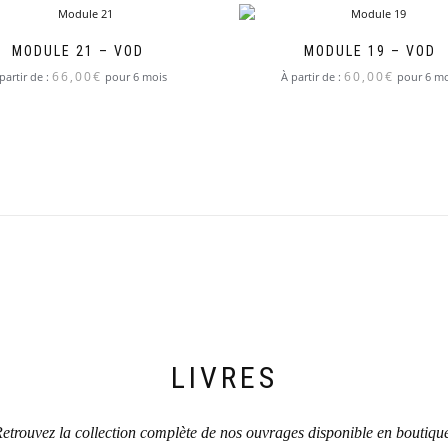
MODULE 21 – VOD
MODULE 19 – VOD
66,00
€
60,00
€
partir de :
pour 6 mois
À partir de :
pour 6 mo
LIVRES
etrouvez la collection complète de nos ouvrages disponible en boutiqu