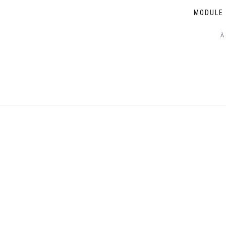
MODULE 
À 