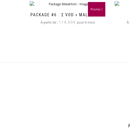
Promo !
PACKAGE #6 : 2 VOD « MALAKHIM »
114,00
€
À partir de :
pour 6 mois
À 
R