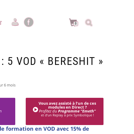
T
0
: 5 VOD « BERESHIT »
ur 6 mois
Vous avez assisté à l’un de ces
modules en Direct ?
n
Profitez du
Programme “Emeth”
et d’un Replay à prix Symbolique !
de formation en VOD avec 15% de