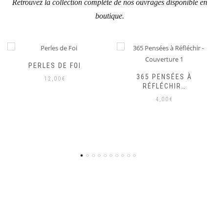
Retrouvez la collection complète de nos ouvrages disponible en
boutique.
365 PENSÉES À
RÉFLÉCHIR…
LE RÉVOLUTIONNAIRE :
L’ACTUALITÉ BRÛLANTE
4,00
€
DES NEUF BÉATITUDES
18,50
€