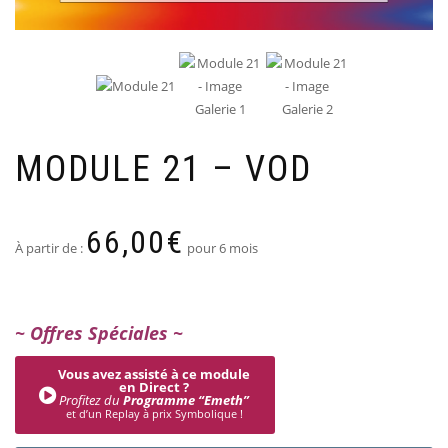
MODULE 21 – VOD
66,00
€
À partir de :
pour 6 mois
~ Offres Spéciales ~
Vous avez assisté à ce module
en Direct ?
Profitez du
Programme “Emeth”
et d’un Replay à prix Symbolique !