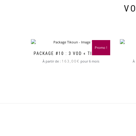
VO
Promo !
PACKAGE #10 : 3 VOD « TIKOUN »
163,00
€
À partir de :
pour 6 mois
À 