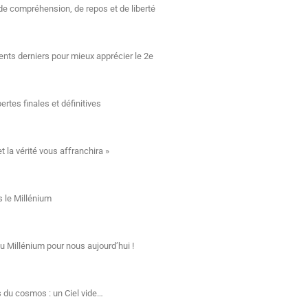
 de compréhension, de repos et de liberté
ents derniers pour mieux apprécier le 2e
ertes finales et définitives
t la vérité vous affranchira »
s le Millénium
u Millénium pour nous aujourd’hui !
 du cosmos : un Ciel vide…