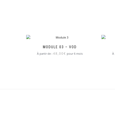
MODULE 03 – VOD
48,00
€
À partir de :
pour 6 mois
À 