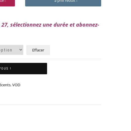
à prix réduit !
ue !
27, sélectionnez une durée et abonnez-
Effacer
VOUS !
écents
,
VOD