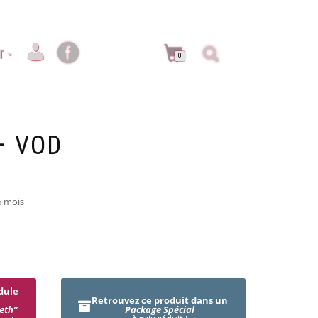
T
0
– VOD
6 mois
dule
Retrouvez ce produit dans un
eth”
Package Spécial