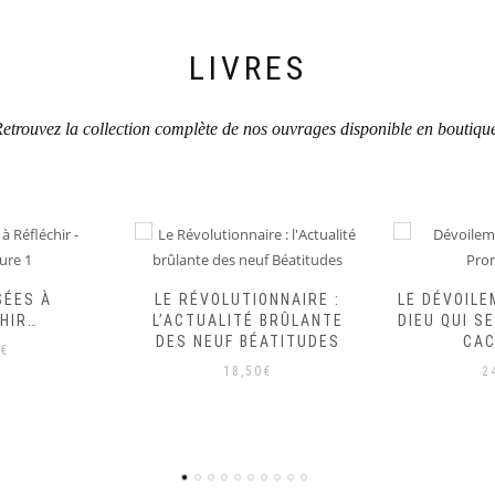
LIVRES
etrouvez la collection complète de nos ouvrages disponible en boutiqu
ONNAIRE :
LE DÉVOILEMENT FINAL. LE
365 BONNE
 BRÛLANTE
DIEU QUI SE RÉVÈLE EN SE
VOUS COUP
ÉATITUDES
CACHANT…
22,5
0
€
24,00
€