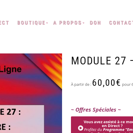
ECT
BOUTIQUE
A PROPOS
DON
CONTAC
MODULE 27 
60,00
€
À partir de :
pour 
~ Offres Spéciales ~
Vous avez assisté à ce mo
en Direct ?
Profitez du
Programme “Em