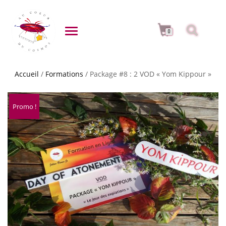
DÉPLIER LA NAVIGATION
0
Accueil
/
Formations
/ Package #8 : 2 VOD « Yom Kippour »
Promo !