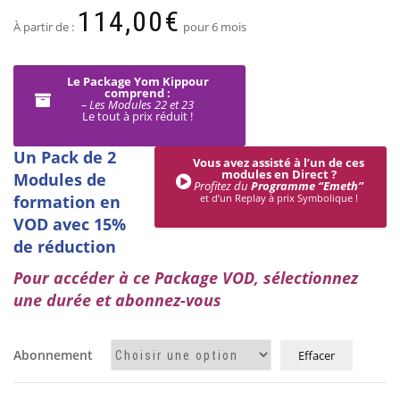
114,00
€
À partir de :
pour 6 mois
Le Package Yom Kippour
comprend :
– Les Modules 22 et 23
Le tout à prix réduit !
Un Pack de 2
Vous avez assisté à l’un de ces
modules en Direct ?
Modules de
Profitez du
Programme “Emeth”
formation en
et d’un Replay à prix Symbolique !
VOD avec 15%
de réduction
Pour accéder à ce Package VOD, sélectionnez
une durée et abonnez-vous
Abonnement
Effacer